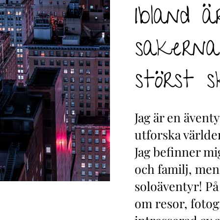
Ibland 
sakerna
störst sk
Jag är en äventy
utforska världen
Jag befinner mi
och familj, men
soloäventyr! På 
om resor, fotog