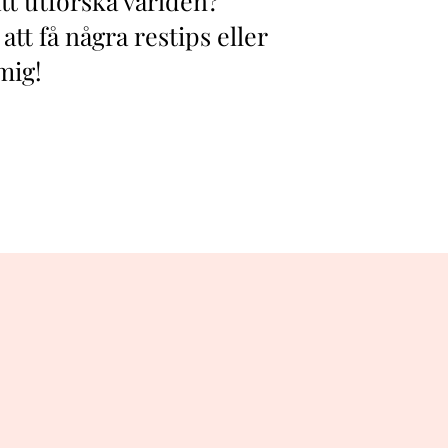
att utforska världen?
 att få några restips eller
mig!