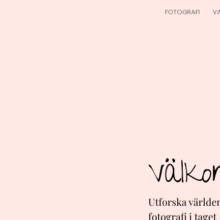
FOTOGRAFI
VA
Välk
Utforska världe
fotografi i taget