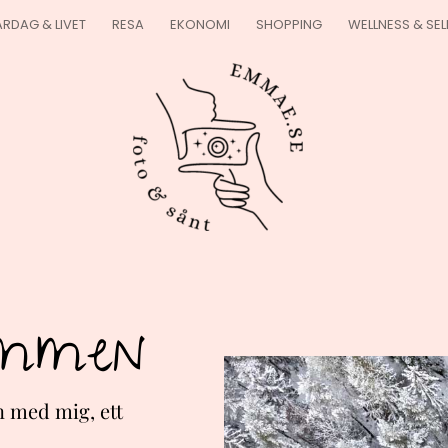
RDAG & LIVET
RESA
EKONOMI
SHOPPING
WELLNESS & SE
ommen
n med mig, ett