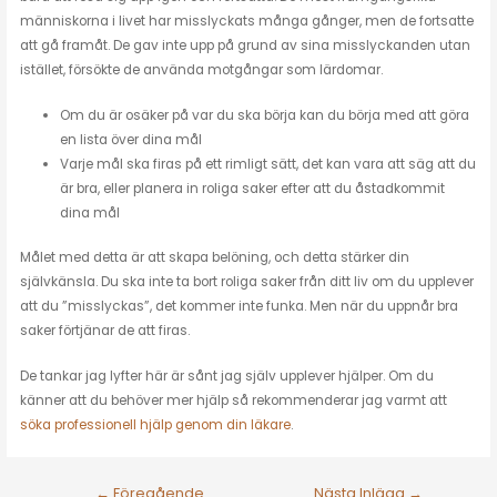
människorna i livet har misslyckats många gånger, men de fortsatte
att gå framåt. De gav inte upp på grund av sina misslyckanden utan
istället, försökte de använda motgångar som lärdomar.
Om du är osäker på var du ska börja kan du börja med att göra
en lista över dina mål
Varje mål ska firas på ett rimligt sätt, det kan vara att säg att du
är bra, eller planera in roliga saker efter att du åstadkommit
dina mål
Målet med detta är att skapa belöning, och detta stärker din
självkänsla. Du ska inte ta bort roliga saker från ditt liv om du upplever
att du ”misslyckas”, det kommer inte funka. Men när du uppnår bra
saker förtjänar de att firas.
De tankar jag lyfter här är sånt jag själv upplever hjälper. Om du
känner att du behöver mer hjälp så rekommenderar jag varmt att
söka professionell hjälp genom din läkare
.
←
Föregående
Nästa Inlägg
→