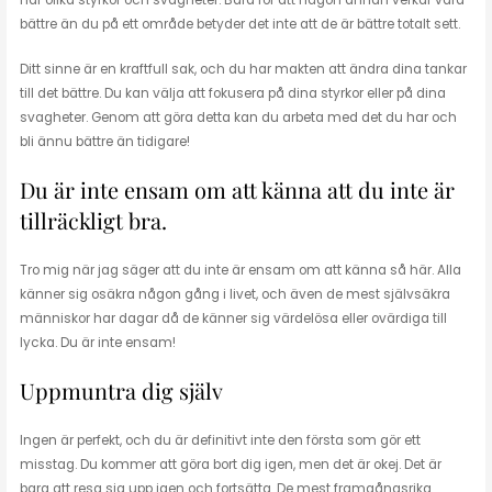
har olika styrkor och svagheter. Bara för att någon annan verkar vara
bättre än du på ett område betyder det inte att de är bättre totalt sett.
Ditt sinne är en kraftfull sak, och du har makten att ändra dina tankar
till det bättre. Du kan välja att fokusera på dina styrkor eller på dina
svagheter. Genom att göra detta kan du arbeta med det du har och
bli ännu bättre än tidigare!
Du är inte ensam om att känna att du inte är
tillräckligt bra.
Tro mig när jag säger att du inte är ensam om att känna så här. Alla
känner sig osäkra någon gång i livet, och även de mest självsäkra
människor har dagar då de känner sig värdelösa eller ovärdiga till
lycka. Du är inte ensam!
Uppmuntra dig själv
Ingen är perfekt, och du är definitivt inte den första som gör ett
misstag. Du kommer att göra bort dig igen, men det är okej. Det är
bara att resa sig upp igen och fortsätta. De mest framgångsrika