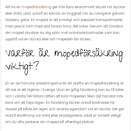
Att ha en
mopedförsäkring
ger inte bara ekonomiskt skydd vid olyckor
eller stöld, utan också en känsla av trygghet när du navigerar genom
stadens gator. En moped är ett smidigt och populärt transportmedel,
men precis som med alla fordon finns det risker. Genom att försäkra
din moped skyddar du dig själv mot oväntade kostnader som kan
uppstå vid en olycka eller om mopeden blir stulen.
Varför är mopedförsäkring
viktigt?
En av de främsta anledningarna till att skaffa en mopedförsäkring är
att det är ett lagkrav i Sverige. Utan en giltig försäkring kan du få böter
och i värsta fall förlora rätten att köra mopeden. Men det handlar inte
bara om att följa lagen. En försäkring täcker också kostnader för
skador på både din egen och andras egendom vid en olycka. Det ger
också ersättning vid stöld eller skadegörelse, vilket är särskilt viktigt
om du ofta parkerar din moped på offentliga platser.