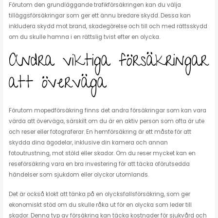
Förutom den grundläggande trafikförsäkringen kan du välja
tilläggsförsäkringar som ger ett ännu bredare skydd. Dessa kan
inkludera skydd mot brand, skadegörelse och till och med rättsskydd
om du skulle hamna i en rättslig tvist efter en olycka.
Andra viktiga försäkringar
att överväga
Förutom mopedförsäkring finns det andra försäkringar som kan vara
värda att överväga, särskilt om du är en aktiv person som ofta är ute
och reser eller fotograferar. En hemförsäkring är ett måste för att
skydda dina ägodelar, inklusive din kamera och annan
fotoutrustning, mot stöld eller skador. Om du reser mycket kan en
reseförsäkring vara en bra investering för att täcka oförutsedda
händelser som sjukdom eller olyckor utomlands.
Det är också klokt att tänka på en olycksfallsförsäkring, som ger
ekonomiskt stöd om du skulle råka ut för en olycka som leder till
skador. Denna typ av försäkring kan täcka kostnader för sjukvård och