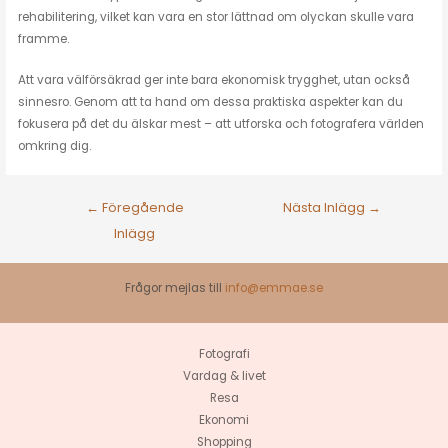
rehabilitering, vilket kan vara en stor lättnad om olyckan skulle vara
framme.
Att vara välförsäkrad ger inte bara ekonomisk trygghet, utan också
sinnesro. Genom att ta hand om dessa praktiska aspekter kan du
fokusera på det du älskar mest – att utforska och fotografera världen
omkring dig.
←
Föregående
Nästa Inlägg
→
Inlägg
Frågor mejlas till
info@emmae.se
Fotografi
Vardag & livet
Resa
Ekonomi
Shopping