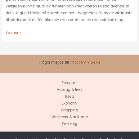
verkligen kunna njuta av friheten och kreativiteten i detta äventyr är
det viktigt att tänka på säkerheten och tryggheten. En av de viktigaste
åtgärderna är att försäkra sin moped. Att ha en mopedförsäkring …
Se mer »
Frågor mejlas till
info@emmae.se
Fotografi
Vardag & livet
Resa
Ekonomi
Shopping
Wellness & selfcare
Om mig