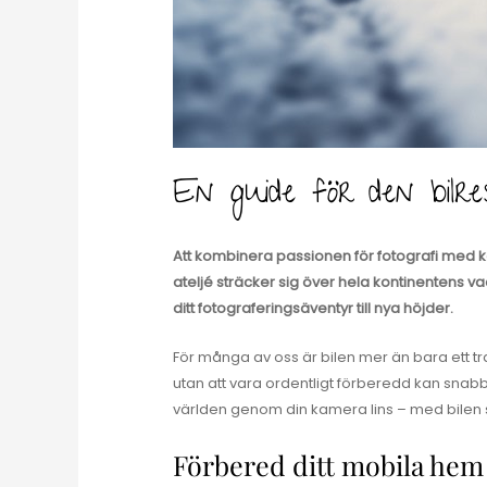
En guide för den bilr
Att kombinera passionen för fotografi med k
ateljé sträcker sig över hela kontinentens v
ditt fotograferingsäventyr till nya höjder.
För många av oss är bilen mer än bara ett tra
utan att vara ordentligt förberedd kan snabb
världen genom din kamera lins – med bilen s
Förbered ditt mobila hem