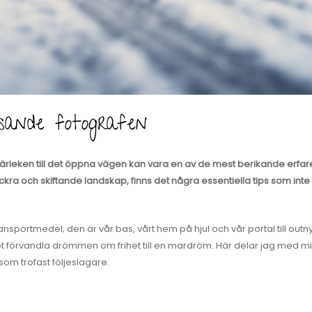
esande fotografen
ärleken till det öppna vägen kan vara en av de mest berikande erfa
ackra och skiftande landskap, finns det några essentiella tips som in
nsportmedel; den är vår bas, vårt hem på hjul och vår portal till outn
t förvandla drömmen om frihet till en mardröm. Här delar jag med mig 
om trofast följeslagare.