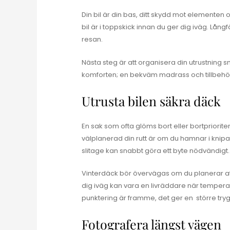
Din bil är din bas, ditt skydd mot elementen o
bil är i toppskick innan du ger dig iväg. L
resan.
Nästa steg är att organisera din utrustning sm
komforten; en bekväm madrass och tillbehör
Utrusta bilen säkra däck
En sak som ofta glöms bort eller bortpriorite
välplanerad din rutt är om du hamnar i knipa
slitage kan snabbt göra ett byte nödvändigt.
Vinterdäck bör övervägas om du planerar at
dig iväg kan vara en livräddare när temperatur
punktering är framme, det ger en större try
Fotografera längst vägen