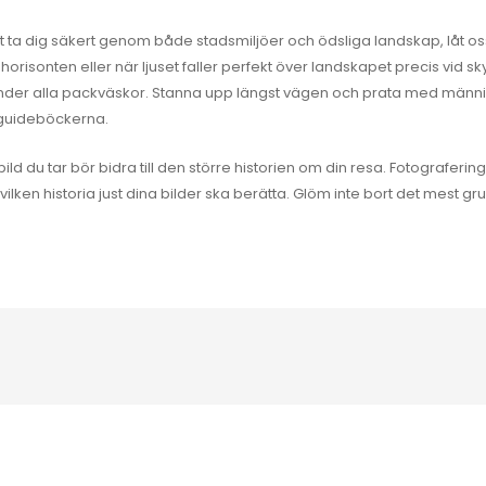
o att ta dig säkert genom både stadsmiljöer och ödsliga landskap, låt os
orisonten eller när ljuset faller perfekt över landskapet precis vid 
der alla packväskor. Stanna upp längst vägen och prata med männis
 guideböckerna.
bild du tar bör bidra till den större historien om din resa. Fotograferin
vilken historia just dina bilder ska berätta. Glöm inte bort det mest g