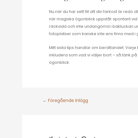
Nu när du har sett till att din farkost är red
när magiska ögonblick uppstår spontant vid h
räckvidd och inte undangömd i bakluckan un
fotoplatser som kanske inte ens finns med i
Mitt sista tips handlar om berättandet: Varje 
inkludera som vad vi väljer bort – så tänk på 
ögonblick.
←
Föregående Inlägg