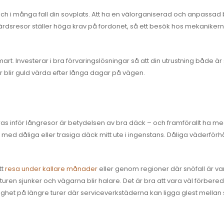
ch i många fall din sovplats. Att ha en välorganiserad och anpassad bil g
ångfärdsresor ställer höga krav på fordonet, så ett besök hos mekanik
art. Investerar i bra förvaringslösningar så att din utrustning både är 
 blir guld värda efter långa dagar på vägen.
ras inför långresor är betydelsen av bra däck – och framförallt ha med
 med dåliga eller trasiga däck mitt ute i ingenstans. Dåliga väderförh
t
resa under kallare månader
eller genom regioner där snöfall är van
en sjunker och vägarna blir halare. Det är bra att vara väl förberedd. 
gghet på längre turer där serviceverkstäderna kan ligga glest mellan